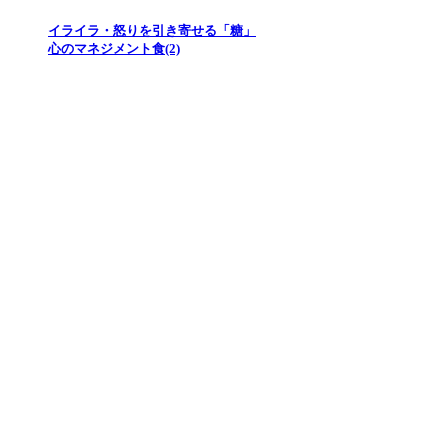
イライラ・怒りを引き寄せる「糖」
心のマネジメント食(2)