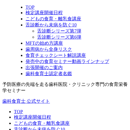
TOP
検定講座開催日程
こどもの食育・離乳食講座
舌診断から未病を防ぐ10
舌診断シリーズ第7弾
舌診断シリーズ第6弾
MFTの始め方講座
歯周病から全身リスク
食育チェックシート解説講座
発売中の食育セミナー動画ラインナップ
出張開催のご案内
歯科食育士認定者名鑑
予防医療の先端を走る歯科医院・クリニック専門の食育栄養
学セミナー
歯科食育士 公式サイト
TOP
検定講座開催日程
こどもの食育・離乳食講座
舌診断から未病を防ぐ10