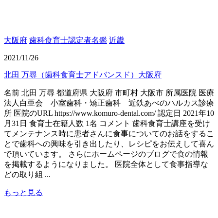
大阪府
歯科食育士認定者名鑑
近畿
2021/11/26
北田 万尋（歯科食育士アドバンスド）大阪府
名前 北田 万尋 都道府県 大阪府 市町村 大阪市 所属医院 医療
法人白亜会 小室歯科・矯正歯科 近鉄あべのハルカス診療
所 医院のURL https://www.komuro-dental.com/ 認定日 2021年10
月31日 食育士在籍人数 1名 コメント 歯科食育士講座を受け
てメンテナンス時に患者さんに食事についてのお話をするこ
とで歯科への興味を引き出したり、レシピをお伝えして喜ん
で頂いています。 さらにホームページのブログで食の情報
を掲載するようになりました。 医院全体として食事指導な
どの取り組 ...
もっと見る