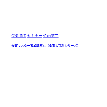
ONLINE
セミナー
竹内英二
食育マスター養成講座#1【食育大百科シリーズ】