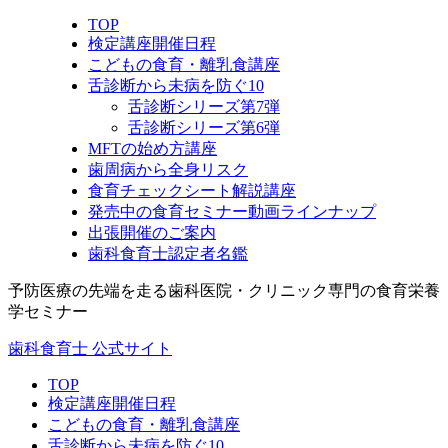
TOP
検定講座開催日程
こどもの食育・離乳食講座
舌診断から未病を防ぐ10
舌診断シリーズ第7弾
舌診断シリーズ第6弾
MFTの始め方講座
歯周病から全身リスク
食育チェックシート解説講座
発売中の食育セミナー動画ラインナップ
出張開催のご案内
歯科食育士認定者名鑑
予防医療の先端を走る歯科医院・クリニック専門の食育栄養
学セミナー
歯科食育士 公式サイト
TOP
検定講座開催日程
こどもの食育・離乳食講座
舌診断から未病を防ぐ10