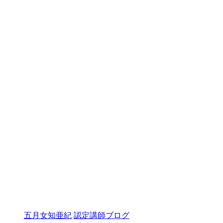
五月女知亜紀
認定講師ブログ