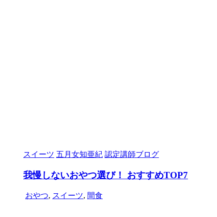
スイーツ
五月女知亜紀
認定講師ブログ
我慢しないおやつ選び！ おすすめTOP7
おやつ
,
スイーツ
,
間食