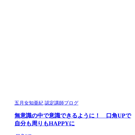
五月女知亜紀
認定講師ブログ
無意識の中で意識できるように！ 口角UPで
自分も周りもHAPPYに