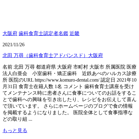
大阪府
歯科食育士認定者名鑑
近畿
2021/11/26
北田 万尋（歯科食育士アドバンスド）大阪府
名前 北田 万尋 都道府県 大阪府 市町村 大阪市 所属医院 医療
法人白亜会 小室歯科・矯正歯科 近鉄あべのハルカス診療
所 医院のURL https://www.komuro-dental.com/ 認定日 2021年10
月31日 食育士在籍人数 1名 コメント 歯科食育士講座を受け
てメンテナンス時に患者さんに食事についてのお話をするこ
とで歯科への興味を引き出したり、レシピをお伝えして喜ん
で頂いています。 さらにホームページのブログで食の情報
を掲載するようになりました。 医院全体として食事指導な
どの取り組 ...
もっと見る