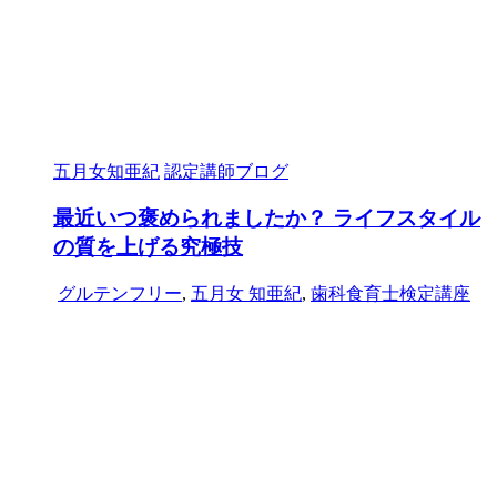
五月女知亜紀
認定講師ブログ
最近いつ褒められましたか？ ライフスタイル
の質を上げる究極技
グルテンフリー
,
五月女 知亜紀
,
歯科食育士検定講座