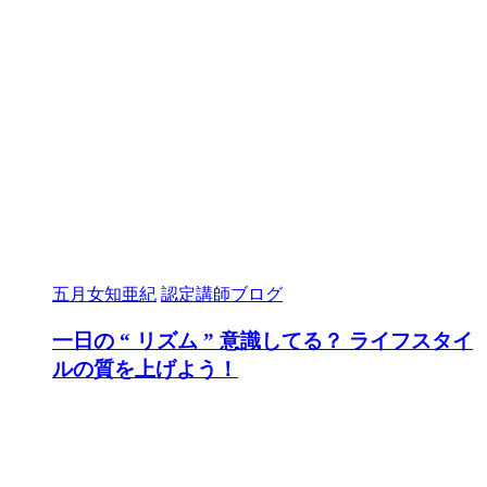
五月女知亜紀
認定講師ブログ
一日の “ リズム ” 意識してる？ ライフスタイ
ルの質を上げよう！